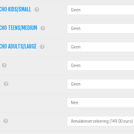
CHO KIDS/SMALL
CHO TEENS/MEDIUM
CHO ADULTS/LARGE
K
G