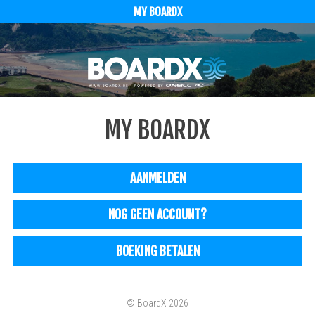
MY BOARDX
MY BOARDX
AANMELDEN
NOG GEEN ACCOUNT?
BOEKING BETALEN
© BoardX 2026