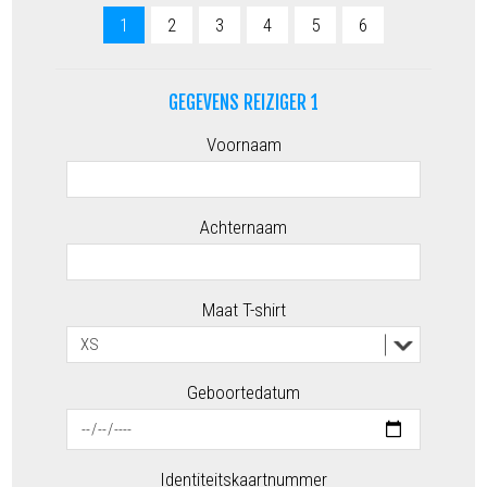
1
2
3
4
5
6
GEGEVENS REIZIGER 1
Voornaam
Achternaam
Maat T-shirt
Geboortedatum
Identiteitskaartnummer