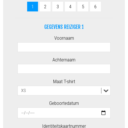
1
2
3
4
5
6
GEGEVENS REIZIGER 1
Voornaam
Achternaam
Maat T-shirt
Geboortedatum
Identiteitskaartnummer